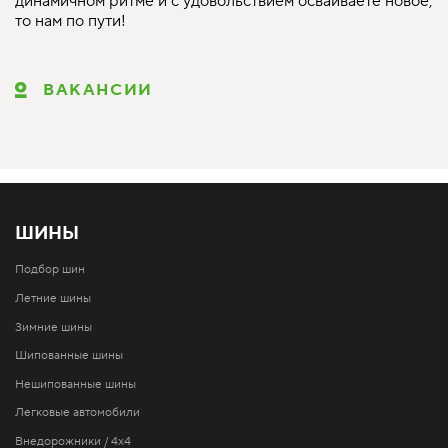
динамичном ритме и с удовольствием осваиваете новое,
то нам по пути!
ВАКАНСИИ
ШИНЫ
Подбор шин
Летние шины
Зимние шины
Шипованные шины
Нешипованные шины
Легковые автомобили
Внедорожники / 4x4