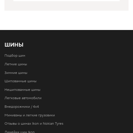
ШИНЫ
Подбор шин
Летние шины
Зимние шины
Шипованные шины
Нешипованные шины
Легковые автомобили
Внедорожники / 4x4
Минивэны и легкие грузовики
Отзывы о шинах Ikon и Nokian Tyres
Линейки шин Ikon