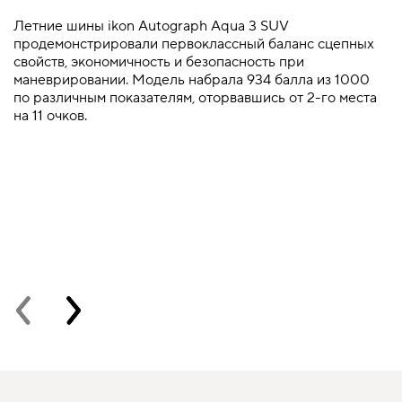
Летние шины ikon Autograph Aqua 3 SUV
Л
продемонстрировали первоклассный баланс сцепных
м
свойств, экономичность и безопасность при
п
маневрировании. Модель набрала 934 балла из 1000
а
по различным показателям, оторвавшись от 2-го места
п
на 11 очков.
с