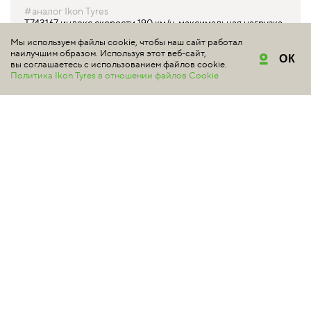
#аналог Ikon Tyres
T743167 индекс скорости 190 км/ч, максимальная нагрузка
437 кг
Мы используем файлы cookie, чтобы наш сайт работал
наилучшим образом. Используя этот веб-сайт,
ОК
от 4 130 ₽*
вы соглашаетесь с использованием файлов cookie.
Политика Ikon Tyres в отношении файлов Cookie
КУПИТЬ
IKON NORDMAN SX3
155/80 R13 79T
#аналог Ikon Tyres
T732316 индекс скорости 190 км/ч, максимальная нагрузка
437 кг
Уточняйте цену у продавцов
Снята с производства
КУПИТЬ