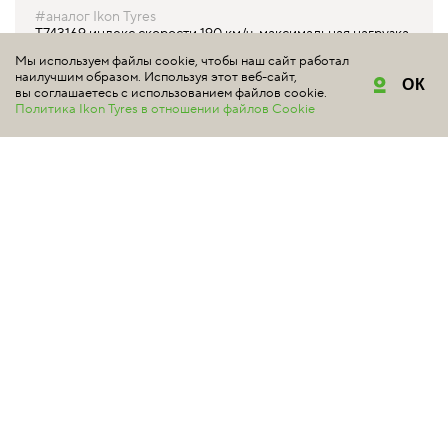
#аналог Ikon Tyres
T743169 индекс скорости 190 км/ч, максимальная нагрузка
437 кг
Мы используем файлы cookie, чтобы наш сайт работал
наилучшим образом. Используя этот веб-сайт,
ОК
от 3 960 ₽*
вы соглашаетесь с использованием файлов cookie.
Политика Ikon Tyres в отношении файлов Cookie
КУПИТЬ
IKON NORDMAN SX3
165/65 R14 79T
#аналог Ikon Tyres
T732318 индекс скорости 190 км/ч, максимальная нагрузка
437 кг
Уточняйте цену у продавцов
Снята с производства
КУПИТЬ