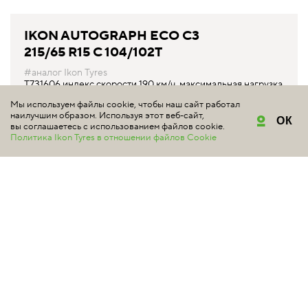
IKON AUTOGRAPH ECO C3
215/65 R15 C 104/102T
#аналог Ikon Tyres
T731606 индекс скорости 190 км/ч, максимальная нагрузка
900 кг
Мы используем файлы cookie, чтобы наш сайт работал
наилучшим образом. Используя этот веб-сайт,
ОК
Уточняйте цену у продавцов
вы соглашаетесь с использованием файлов cookie.
Политика Ikon Tyres в отношении файлов Cookie
Снята с производства
КУПИТЬ