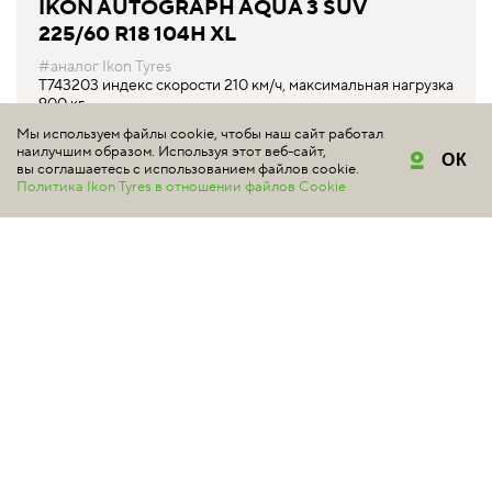
IKON AUTOGRAPH AQUA 3 SUV
225/60 R18 104H XL
#аналог Ikon Tyres
T743203 индекс скорости 210 км/ч, максимальная нагрузка
900 кг
Мы используем файлы cookie, чтобы наш сайт работал
от 15 550 ₽*
наилучшим образом. Используя этот веб-сайт,
ОК
вы соглашаетесь с использованием файлов cookie.
Политика Ikon Tyres в отношении файлов Cookie
КУПИТЬ