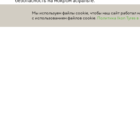
безопасность на мокром асфальте.
Подробнее
Мы используем файлы cookie, чтобы наш сайт работал н
с использованием файлов cookie.
Политика Ikon Tyres 
245/50 R20 102W
T743780 индекс скорости 270 км/ч
максимальная нагрузка 850 кг
*Цены, указанные на настоящем сайте, не являются публичн
данным
marketplace.ikontyres.ru
. Обращаем ваше внимание на
определяемой положениями Статьи 437 Гражданского кодек
МАРКЕТПЛЕЙС П