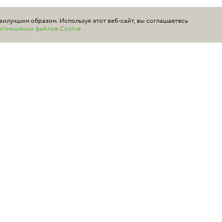
аилучшим образом. Используя этот веб-сайт, вы соглашаетесь
в отношении файлов Cookie
ой офертой и представлены для информации как средние розничные 
 то, что данный сайт носит исключительно информационный характер
са РФ.
О ПРОДАЖЕ ШИН NOKIAN TYRE
КУПИТЬ ШИНЫ