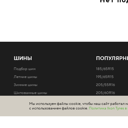
Нет по
ШИНЫ
ПОПУЛЯРН
Подбор шин
185/65R15
Летние шины
195/65R15
Зимние шины
205/55R16
Шипованные шины
205/60R16
Нешипованные шины
215/65R16
Мы используем файлы cookie, чтобы наш сайт работал н
с использованием файлов cookie.
Политика Ikon Tyres 
Легковые автомобили
Все типоразмеры 
Внедорожники / 4x4
Минивэны и легкие грузовики