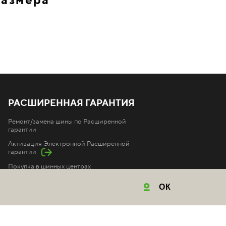
размера
РАСШИРЕННАЯ ГАРАНТИЯ
Ремонт/замена шины по Расширенной
гарантии
Активация Электронной Расширенной
гарантии
Покупка в шинных центрах
Покупка в автосалонах
ОК
Покупка на маркетплейсах
Покупка в интернет-магазинах
Условия Расширенной гарантии