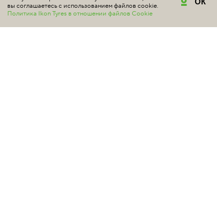
ОК
вы соглашаетесь с использованием файлов cookie.
Политика Ikon Tyres в отношении файлов Cookie
NOKIAN TYRES
SNOWPROOF P
#для мягкой зимы
Отзывов нет
Зимняя шина Nokian Tyres Snowproof P обеспечивает
безопасность и эффективность в те моменты, когда это
нужно больше всего — точность и комфорт на сухих
автострадах, надежность и устойчивость при слякоти и