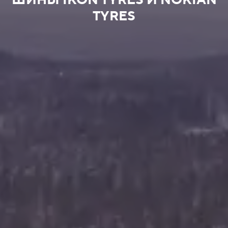
ШИНЫ IKON TYRES И NOKIAN
TYRES