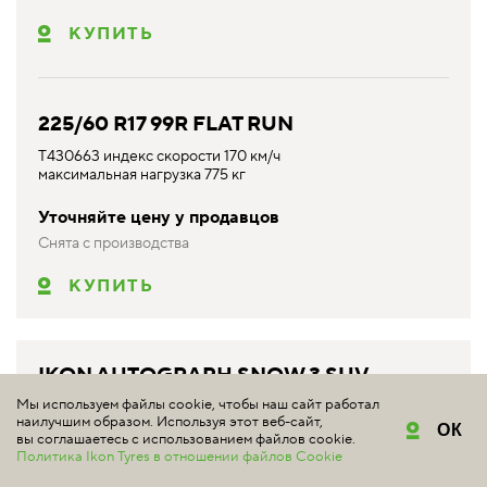
КУПИТЬ
225/60 R17 99R FLAT RUN
T430663 индекс скорости 170 км/ч
максимальная нагрузка 775 кг
Уточняйте цену у продавцов
Снята с производства
КУПИТЬ
IKON AUTOGRAPH SNOW 3 SUV
225/60 R17 103R XL
Мы используем файлы cookie, чтобы наш сайт работал
наилучшим образом. Используя этот веб-сайт,
ОК
#аналог Ikon Tyres
вы соглашаетесь с использованием файлов cookie.
T730662 индекс скорости 170 км/ч максимальная нагрузка
Политика Ikon Tyres в отношении файлов Cookie
875 кг