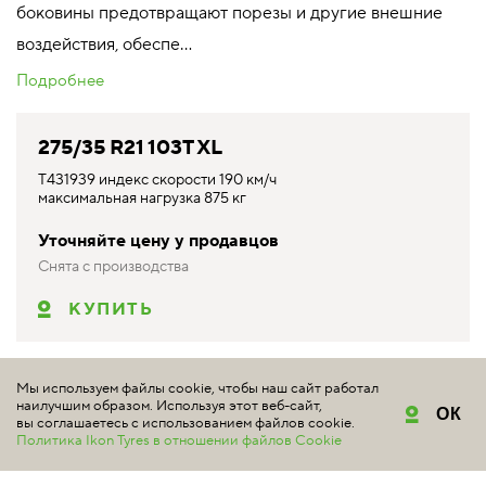
боковины предотвращают порезы и другие внешние
воздействия, обеспе...
Подробнее
275/35 R21 103T XL
T431939 индекс скорости 190 км/ч
максимальная нагрузка 875 кг
Уточняйте цену у продавцов
Снята с производства
КУПИТЬ
*Цены, указанные на настоящем сайте, не являются публичной
Мы используем файлы cookie, чтобы наш сайт работал
офертой и представлены для информации как средние
наилучшим образом. Используя этот веб-сайт,
ОК
розничные цены, возможные на рынке на соответствующие
вы соглашаетесь с использованием файлов cookie.
Политика Ikon Tyres в отношении файлов Cookie
товары по данным
marketplace.ikontyres.ru
. Обращаем ваше
внимание на то, что данный сайт носит исключительно
информационный характер и ни при каких условиях не является