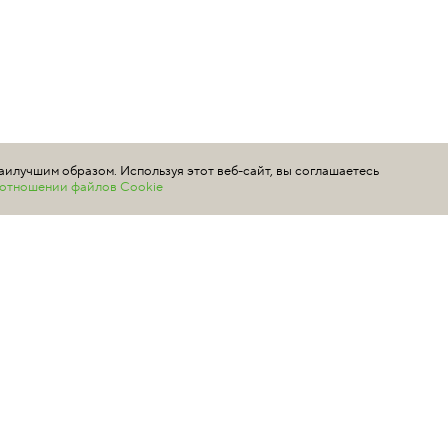
аилучшим образом. Используя этот веб-сайт, вы соглашаетесь
в отношении файлов Cookie
ой офертой и представлены для информации как средние розничные 
 то, что данный сайт носит исключительно информационный характер