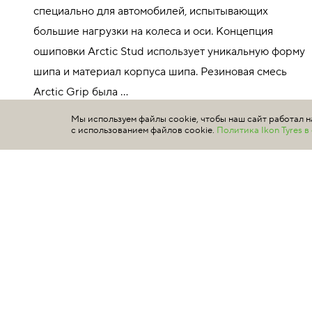
специально для автомобилей, испытывающих
большие нагрузки на колеса и оси. Концепция
ошиповки Arctic Stud использует уникальную форму
шипа и материал корпуса шипа. Резиновая смесь
Arctic Grip была ...
Подробнее
Мы используем файлы cookie, чтобы наш сайт работал н
с использованием файлов cookie.
Политика Ikon Tyres 
275/70 R17 120/117Q
TS32408 индекс скорости 160 км/ч
максимальная нагрузка 1400 кг
Уточняйте цену у продавцов
Снята с производства
КУПИТЬ
*Цены, указанные на настоящем сайте, не являются публичн
данным
marketplace.ikontyres.ru
. Обращаем ваше внимание на