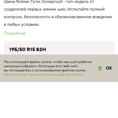
Шина Nokian Tyres Snowproof - топ-модель от
создателей первых зимних шин. Испытайте полный
контроль, безопасность и сбалансированное вождение
в любых условиях.
Подробнее
195/50 R15 82H
T430978 индекс скорости 210 км/ч
максимальная нагрузка 475 кг
Мы используем файлы cookie, чтобы наш сайт работал
наилучшим образом. Используя этот веб-сайт,
ОК
вы соглашаетесь с использованием файлов cookie.
Уточняйте цену у продавцов
Политика Ikon Tyres в отношении файлов Cookie
Снята с производства
КУПИТЬ
195/50 R15 82T