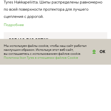
Tyres Hakkapeliitta. Шипы распределены равномерно
по всей поверхности протектора для лучшего
сцепления с дорогой.
Подробнее
225/40 R19 93T XL
Мы используем файлы cookie, чтобы наш сайт работал
TS32099 индекс скорости 190 км/ч
наилучшим образом. Используя этот веб-сайт,
ОК
максимальная нагрузка 650 кг
вы соглашаетесь с использованием файлов cookie.
Политика Ikon Tyres в отношении файлов Cookie
Уточняйте цену у продавцов
Снята с производства
КУПИТЬ