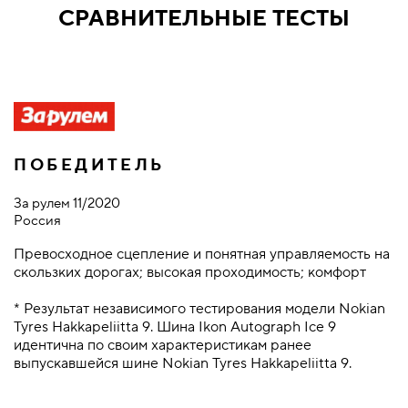
СРАВНИТЕЛЬНЫЕ ТЕСТЫ
ПОБЕДИТЕЛЬ
За рулем 11/2020
А
Россия
Р
Превосходное сцепление и понятная управляемость на
N
скользких дорогах; высокая проходимость; комфорт
л
т
* Результат независимого тестирования модели Nokian
т
Tyres Hakkapeliitta 9. Шина Ikon Autograph Ice 9
а
идентична по своим характеристикам ранее
N
выпускавшейся шине Nokian Tyres Hakkapeliitta 9.
*
Ty