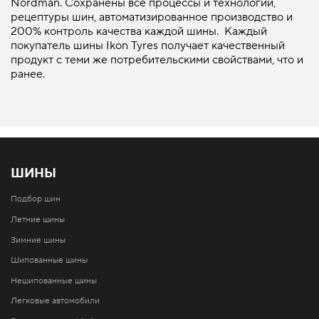
Nordman. Сохранены все процессы и технологии,
рецептуры шин, автоматизированное производство и
200% контроль качества каждой шины. Каждый
покупатель шины Ikon Tyres получает качественный
продукт с теми же потребительскими свойствами, что и
ранее.
ШИНЫ
Подбор шин
Летние шины
Зимние шины
Шипованные шины
Нешипованные шины
Легковые автомобили