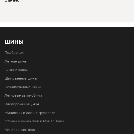
ранее.
ШИНЫ
Подбор шин
Летние шины
Зимние шины
Шипованные шины
Нешипованные шины
Легковые автомобили
Внедорожники / 4x4
Минивэны и легкие грузовики
Отзывы о шинах Ikon и Nokian Tyres
Линейки шин Ikon