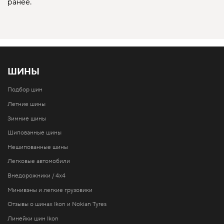
ранее.
ШИНЫ
Подбор шин
Летние шины
Зимние шины
Шипованные шины
Нешипованные шины
Легковые автомобили
Внедорожники / 4x4
Минивэны и легкие грузовики
Отзывы о шинах Ikon и Nokian Tyres
Линейки шин Ikon