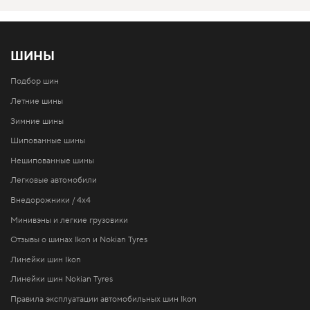
ШИНЫ
Подбор шин
Летние шины
Зимние шины
Шипованные шины
Нешипованные шины
Легковые автомобили
Внедорожники / 4x4
Минивэны и легкие грузовики
Отзывы о шинах Ikon и Nokian Tyres
Линейки шин Ikon
Линейки шин Nokian Tyres
Правила эксплуатации автомобильных шин Ikon