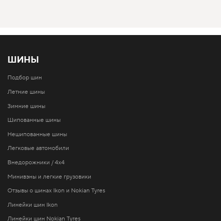
ШИНЫ
Подбор шин
Летние шины
Зимние шины
Шипованные шины
Нешипованные шины
Легковые автомобили
Внедорожники / 4x4
Минивэны и легкие грузовики
Отзывы о шинах Ikon и Nokian Tyres
Линейки шин Ikon
Линейки шин Nokian Tyres