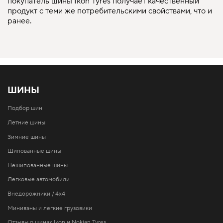
покупатель шины Ikon Tyres получает качественный
продукт с теми же потребительскими свойствами, что и
ранее.
ШИНЫ
Подбор шин
Летние шины
Зимние шины
Шипованные шины
Нешипованные шины
Легковые автомобили
Внедорожники / 4x4
Минивэны и легкие грузовики
Отзывы о шинах Ikon и Nokian Tyres