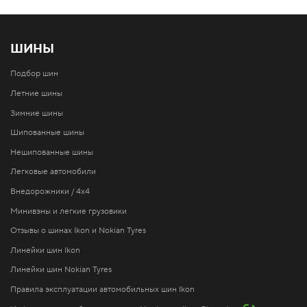
ШИНЫ
Подбор шин
Летние шины
Зимние шины
Шипованные шины
Нешипованные шины
Легковые автомобили
Внедорожники / 4x4
Минивэны и легкие грузовики
Отзывы о шинах Ikon и Nokian Tyres
Линейки шин Ikon
Линейки шин Nokian Tyres
Правила эксплуатации автомобильных шин Ikon