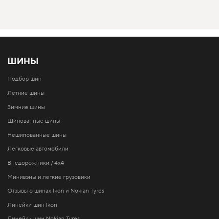
ШИНЫ
Подбор шин
Летние шины
Зимние шины
Шипованные шины
Нешипованные шины
Легковые автомобили
Внедорожники / 4x4
Минивэны и легкие грузовики
Отзывы о шинах Ikon и Nokian Tyres
Линейки шин Ikon
Линейки шин Nokian Tyres