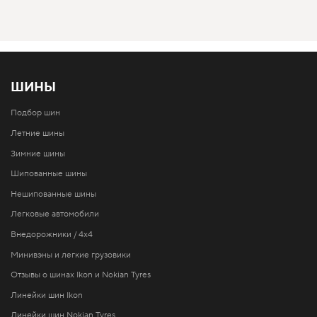
ШИНЫ
Подбор шин
Летние шины
Зимние шины
Шипованные шины
Нешипованные шины
Легковые автомобили
Внедорожники / 4x4
Минивэны и легкие грузовики
Отзывы о шинах Ikon и Nokian Tyres
Линейки шин Ikon
Линейки шин Nokian Tyres