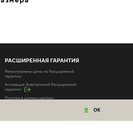
размера
РАСШИРЕННАЯ ГАРАНТИЯ
Ремонт/замена шины по Расширенной
гарантии
Активация Электронной Расширенной
гарантии
Покупка в шинных центрах
Покупка в автосалонах
ОК
Покупка на маркетплейсах
Покупка в интернет-магазинах
Условия Расширенной гарантии