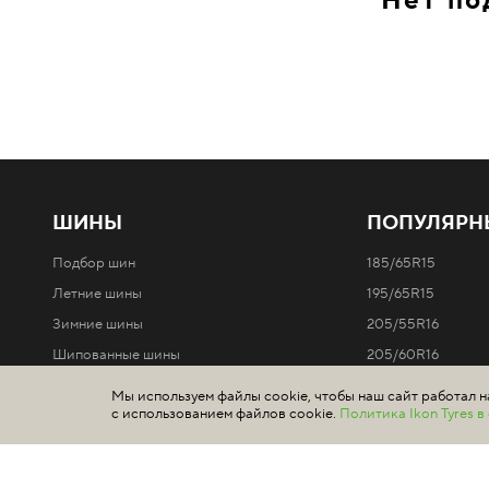
Нет по
ШИНЫ
ПОПУЛЯРН
Подбор шин
185/65R15
Летние шины
195/65R15
Зимние шины
205/55R16
Шипованные шины
205/60R16
Нешипованные шины
215/65R16
Мы используем файлы cookie, чтобы наш сайт работал н
с использованием файлов cookie.
Политика Ikon Tyres 
Легковые автомобили
Все типоразмеры 
Внедорожники / 4x4
Минивэны и легкие грузовики