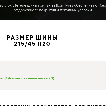
расплох. Летние шины компании Ikon Tyres обеспечивают без
от дорожного покрытия и погодных условий.
РАЗМЕР ШИНЫ
215/45 R20
ы (1)
Нешипованные шины (4)