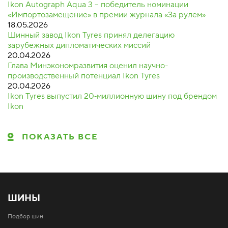
Ikon Autograph Aqua 3 – победитель номинации
«Импортозамещение» в премии журнала «За рулем»
18.05.2026
Шинный завод Ikon Tyres принял делегацию
зарубежных дипломатических миссий
20.04.2026
Глава Минэкономразвития оценил научно-
производственный потенциал Ikon Tyres
20.04.2026
Ikon Tyres выпустил 20‑миллионную шину под брендом
Ikon
ПОКАЗАТЬ ВСЕ
ШИНЫ
Подбор шин