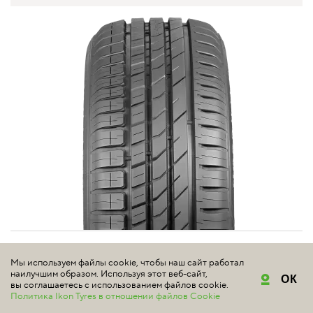
NOKIAN TYRES
Мы используем файлы cookie, чтобы наш сайт работал
NORDMAN SX3
наилучшим образом. Используя этот веб-сайт,
ОК
вы соглашаетесь с использованием файлов cookie.
Политика Ikon Tyres в отношении файлов Cookie
4.8 | Всего отзывов: 5