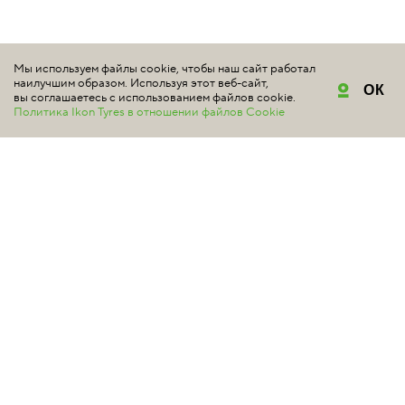
Мы используем файлы cookie, чтобы наш сайт работал
наилучшим образом. Используя этот веб-сайт,
ОК
вы соглашаетесь с использованием файлов cookie.
Политика Ikon Tyres в отношении файлов Cookie
ШИНЫ
Подбор шин
Летние шины
Зимние шины
Шипованные шины
Нешипованные шины
Легковые автомобили
Внедорожники / 4x4
Минивэны и легкие грузовики