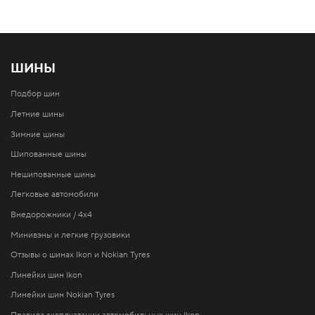
ШИНЫ
Подбор шин
Летние шины
Зимние шины
Шипованные шины
Нешипованные шины
Легковые автомобили
Внедорожники / 4x4
Минивэны и легкие грузовики
Отзывы о шинах Ikon и Nokian Tyres
Линейки шин Ikon
Линейки шин Nokian Tyres