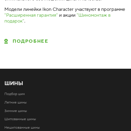
Модели линейки Ikon Character участвуют в программе
"Расширенная гарантия"
и акции
"Шиномонтаж в
подарок"
.
ПОДРОБНЕЕ
ШИНЫ
Подбор шин
Летние шины
Зимние шины
Шипованные шины
Нешипованные шины