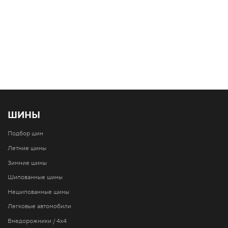
ШИНЫ
Подбор шин
Летние шины
Зимние шины
Шипованные шины
Нешипованные шины
Легковые автомобили
Внедорожники / 4x4