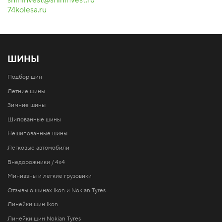
shininvest@shininvest.ru
74kolesa.ru
ШИНЫ
Подбор шин
Летние шины
Зимние шины
Шипованные шины
Нешипованные шины
Легковые автомобили
Внедорожники / 4x4
Минивэны и легкие грузовики
Отзывы о шинах Ikon и Nokian Tyres
Линейки шин Ikon
Линейки шин Nokian Tyres