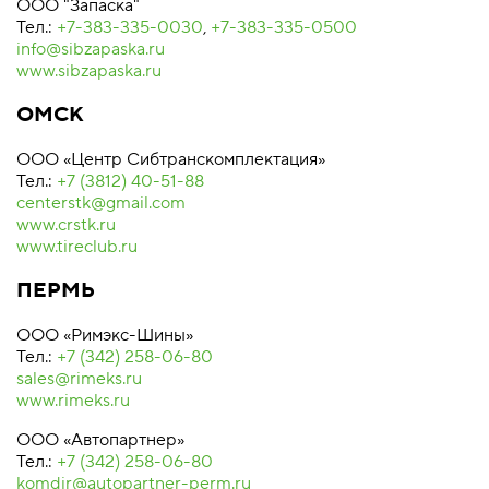
ООО "Запаска"
Тел.:
+7-383-335-0030
,
+7-383-335-0500
info@sibzapaska.ru
www.sibzapaska.ru
ОМСК
ООО «Центр Сибтранскомплектация»
Тел.:
+7 (3812) 40-51-88
centerstk@gmail.com
www.crstk.ru
www.tireclub.ru
ПЕРМЬ
ООО «Римэкс-Шины»
Тел.:
+7 (342) 258-06-80
sales@rimeks.ru
www.rimeks.ru
ООО «Автопартнер»
Тел.:
+7 (342) 258-06-80
komdir@autopartner-perm.ru