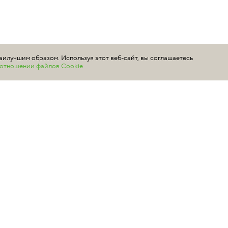
аилучшим образом. Используя этот веб-сайт, вы соглашаетесь
в отношении файлов Cookie
ой офертой и представлены для информации как средние розничные 
 то, что данный сайт носит исключительно информационный характер
са РФ.