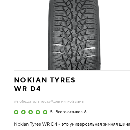
NOKIAN TYRES
WR D4
#победитель теста
#для мягкой зимы
5 | Всего отзывов: 6
Nokian Tyres WR D4 - это универсальная зимняя шина