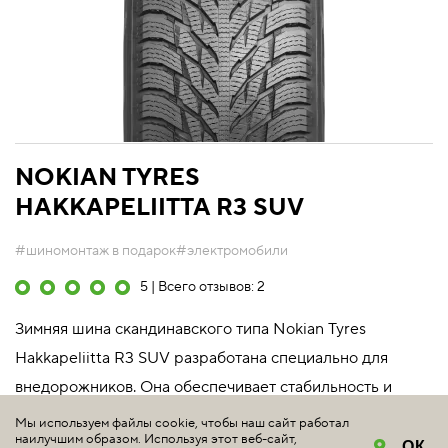
NOKIAN TYRES
HAKKAPELIITTA R3 SUV
#шиномонтаж в подарок
#электромобили
5 | Всего отзывов: 2
Зимняя шина скандинавского типа Nokian Tyres
Hakkapeliitta R3 SUV разработана специально для
внедорожников. Она обеспечивает стабильность и
комфорт при вождении, а усиленные арамидом
Мы используем файлы cookie, чтобы наш сайт работал
наилучшим образом. Используя этот веб-сайт,
боковины предотвращают порезы и другие внешние
ОК