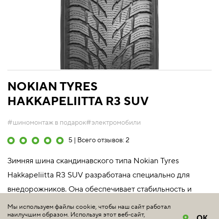
NOKIAN TYRES
HAKKAPELIITTA R3 SUV
#шиномонтаж в подарок
#электромобили
5 | Всего отзывов: 2
Зимняя шина скандинавского типа Nokian Tyres
Hakkapeliitta R3 SUV разработана специально для
внедорожников. Она обеспечивает стабильность и
комфорт при вождении, а усиленные арамидом
Мы используем файлы cookie, чтобы наш сайт работал
наилучшим образом. Используя этот веб-сайт,
боковины предотвращают порезы и другие внешние
ОК