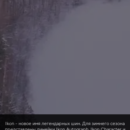
Ikon - новое имя легендарных шин. Для зимнего сезона
представлены линейки Ikon Autograph, Ikon Character и