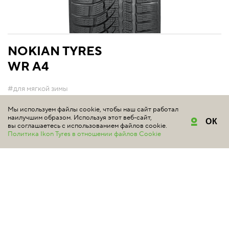
NOKIAN TYRES
WR A4
#для мягкой зимы
4.5 | Всего отзывов: 2
Мы используем файлы cookie, чтобы наш сайт работал
наилучшим образом. Используя этот веб-сайт,
ОК
вы соглашаетесь с использованием файлов cookie.
Шина Nokian Tyres WR A4 обеспечивает отличную
Политика Ikon Tyres в отношении файлов Cookie
управляемость и надежное сцепление для
сбалансированного вождения в условиях мягкой зимы.
Подробнее
245/35 R19 93W XL
T429829 индекс скорости 270 км/ч