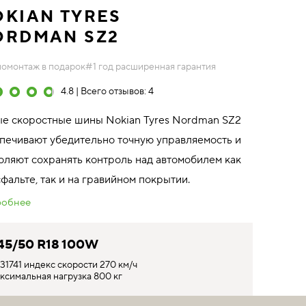
KIAN TYRES
ORDMAN SZ2
омонтаж в подарок
#1 год расширенная гарантия
4.8 | Всего отзывов: 4
е скоростные шины Nokian Tyres Nordman SZ2
печивают убедительно точную управляемость и
оляют сохранять контроль над автомобилем как
сфальте, так и на гравийном покрытии.
обнее
45/50 R18 100W
31741 индекс скорости 270 км/ч
ксимальная нагрузка 800 кг
точняйте цену у продавцов