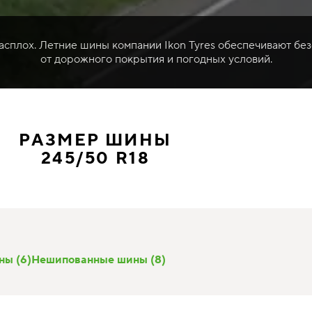
расплох. Летние шины компании Ikon Tyres обеспечивают без
от дорожного покрытия и погодных условий.
РАЗМЕР ШИНЫ
245/50 R18
ы (6)
Нешипованные шины (8)