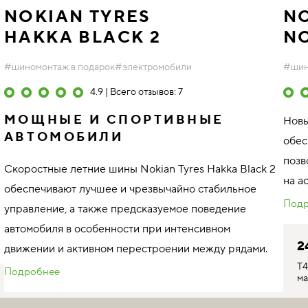
NOKIAN TYRES
NO
HAKKA BLACK 2
N
#шиномонтаж в подарок
#электромобили
#шин
4.9 | Всего отзывов: 7
МОЩНЫЕ И СПОРТИВНЫЕ
Новы
Е
АВТОМОБИЛИ
обес
позв
Скоростные летние шины Nokian Tyres Hakka Black 2
на а
обеспечивают лучшее и чрезвычайно стабильное
Подр
управление, а также предсказуемое поведение
автомобиля в особенности при интенсивном
2
движении и активном перестроении между рядами.
T4
Подробнее
ма
У