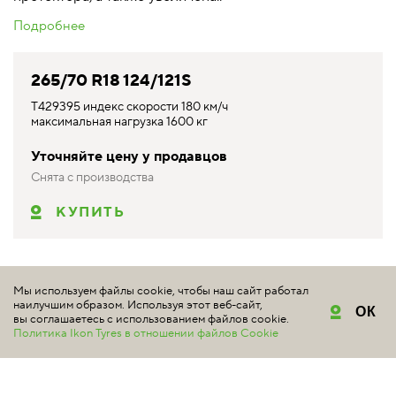
Подробнее
265/70 R18 124/121S
T429395 индекс скорости 180 км/ч
максимальная нагрузка 1600 кг
Уточняйте цену у продавцов
Снята с производства
КУПИТЬ
*Цены, указанные на настоящем сайте, не являются публичной
офертой и представлены для информации как средние
Мы используем файлы cookie, чтобы наш сайт работал
розничные цены, возможные на рынке на соответствующие
наилучшим образом. Используя этот веб-сайт,
ОК
вы соглашаетесь с использованием файлов cookie.
товары по данным
marketplace.ikontyres.ru
. Обращаем ваше
Политика Ikon Tyres в отношении файлов Cookie
внимание на то, что данный сайт носит исключительно
информационный характер и ни при каких условиях не является
публичной офертой, определяемой положениями Статьи 437
Гражданского кодекса РФ.