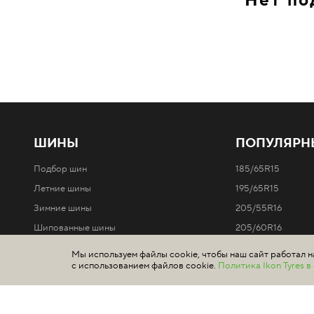
Нет по
ШИНЫ
ПОПУЛЯРН
Подбор шин
185/65R15
Летние шины
195/65R15
Зимние шины
205/55R16
Шипованные шины
205/60R16
Нешипованные шины
215/65R16
Мы используем файлы cookie, чтобы наш сайт работал н
с использованием файлов cookie.
Политика Ikon Tyres 
Легковые автомобили
Все типоразмеры 
Внедорожники / 4x4
Минивэны и легкие грузовики