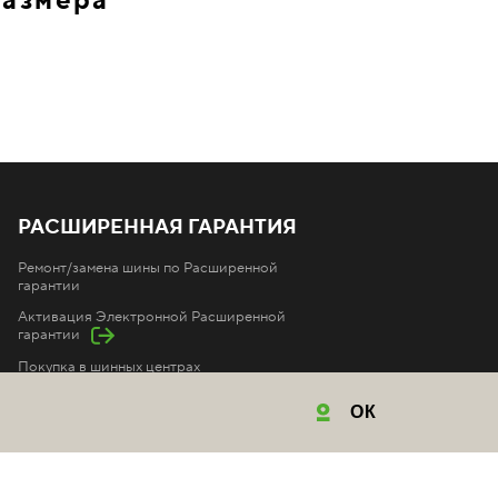
размера
РАСШИРЕННАЯ ГАРАНТИЯ
Ремонт/замена шины по Расширенной
гарантии
Активация Электронной Расширенной
гарантии
Покупка в шинных центрах
Покупка в автосалонах
ОК
Покупка на маркетплейсах
Покупка в интернет-магазинах
Условия Расширенной гарантии