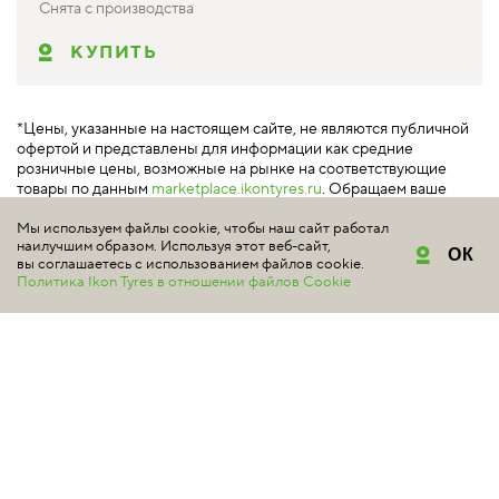
Снята с производства
КУПИТЬ
*Цены, указанные на настоящем сайте, не являются публичной
офертой и представлены для информации как средние
розничные цены, возможные на рынке на соответствующие
товары по данным
marketplace.ikontyres.ru
. Обращаем ваше
внимание на то, что данный сайт носит исключительно
Мы используем файлы cookie, чтобы наш сайт работал
информационный характер и ни при каких условиях не является
наилучшим образом. Используя этот веб-сайт,
публичной офертой, определяемой положениями Статьи 437
ОК
вы соглашаетесь с использованием файлов cookie.
Гражданского кодекса РФ.
Политика Ikon Tyres в отношении файлов Cookie
МАРКЕТПЛЕЙС ПО
ПРОДАЖЕ ШИН NOKIAN
TYRES И IKON TYRES