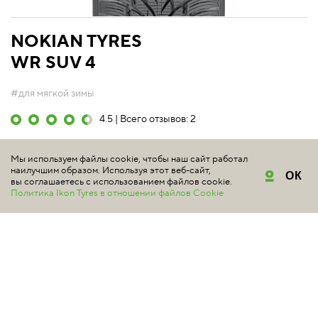
NOKIAN TYRES
WR SUV 4
#для мягкой зимы
4.5 | Всего отзывов: 2
Нешипованная зимняя шина Nokian Tyres WR SUV 4
Мы используем файлы cookie, чтобы наш сайт работал
предназначена для внедорожников и кроссоверов.
наилучшим образом. Используя этот веб-сайт,
ОК
вы соглашаетесь с использованием файлов cookie.
Данная шина специально разработана для умеренной
Политика Ikon Tyres в отношении файлов Cookie
зимы, свойственной регионам Центральной Европы.
Это обеспечивает ее отличное поведение на сн...
Подробнее
315/35 R20 110V XL