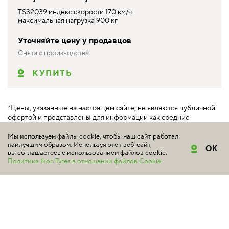
TS32039 индекс скорости 170 км/ч
максимальная нагрузка 900 кг
Уточняйте цену у продавцов
Снята с производства
КУПИТЬ
*Цены, указанные на настоящем сайте, не являются публичной
офертой и представлены для информации как средние
розничные цены, возможные на рынке на соответствующие
товары по данным
marketplace.ikontyres.ru
. Обращаем ваше
Мы используем файлы cookie, чтобы наш сайт работал
наилучшим образом. Используя этот веб-сайт,
внимание на то, что данный сайт носит исключительно
ОК
вы соглашаетесь с использованием файлов cookie.
информационный характер и ни при каких условиях не является
Политика Ikon Tyres в отношении файлов Cookie
публичной офертой, определяемой положениями Статьи 437
Гражданского кодекса РФ.
МАРКЕТПЛЕЙС ПО