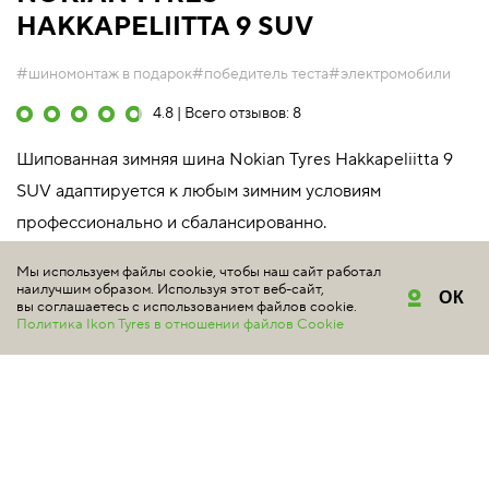
HAKKAPELIITTA 9 SUV
#шиномонтаж в подарок
#победитель теста
#электромобили
4.8 | Всего отзывов: 8
Шипованная зимняя шина Nokian Tyres Hakkapeliitta 9
SUV адаптируется к любым зимним условиям
профессионально и сбалансированно.
Подробнее
Мы используем файлы cookie, чтобы наш сайт работал
наилучшим образом. Используя этот веб-сайт,
ОК
вы соглашаетесь с использованием файлов cookie.
275/40 R21 107T XL
Политика Ikon Tyres в отношении файлов Cookie
TS32276 индекс скорости 190 км/ч
максимальная нагрузка 975 кг
Уточняйте цену у продавцов
Снята с производства
КУПИТЬ