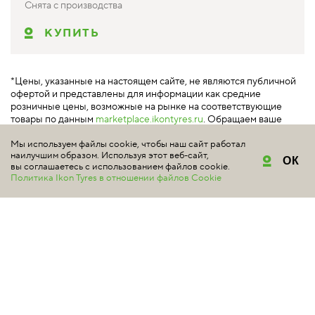
Снята с производства
КУПИТЬ
*Цены, указанные на настоящем сайте, не являются публичной
офертой и представлены для информации как средние
розничные цены, возможные на рынке на соответствующие
товары по данным
marketplace.ikontyres.ru
. Обращаем ваше
внимание на то, что данный сайт носит исключительно
Мы используем файлы cookie, чтобы наш сайт работал
информационный характер и ни при каких условиях не является
наилучшим образом. Используя этот веб-сайт,
публичной офертой, определяемой положениями Статьи 437
ОК
вы соглашаетесь с использованием файлов cookie.
Гражданского кодекса РФ.
Политика Ikon Tyres в отношении файлов Cookie
МАРКЕТПЛЕЙС ПО
ПРОДАЖЕ ШИН NOKIAN
TYRES И IKON TYRES