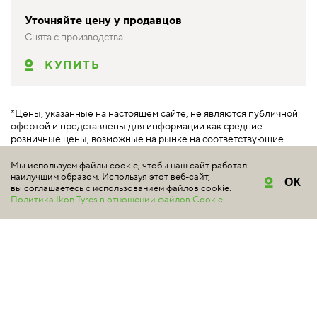
Уточняйте цену у продавцов
Снята с производства
КУПИТЬ
*Цены, указанные на настоящем сайте, не являются публичной
офертой и представлены для информации как средние
розничные цены, возможные на рынке на соответствующие
товары по данным
marketplace.ikontyres.ru
. Обращаем ваше
внимание на то, что данный сайт носит исключительно
Мы используем файлы cookie, чтобы наш сайт работал
наилучшим образом. Используя этот веб-сайт,
информационный характер и ни при каких условиях не является
ОК
вы соглашаетесь с использованием файлов cookie.
публичной офертой, определяемой положениями Статьи 437
Политика Ikon Tyres в отношении файлов Cookie
Гражданского кодекса РФ.
МАРКЕТПЛЕЙС ПО
ПРОДАЖЕ ШИН NOKIAN