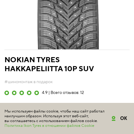
NOKIAN TYRES
HAKKAPELIITTA 10P SUV
#шиномонтаж в подарок
4.9 | Всего отзывов: 12
Шипованные шины Nokian Tyres Hakkapeliitta 10p SUV
Мы используем файлы cookie, чтобы наш сайт работал
для внедорожников предназначены для обеспечения
наилучшим образом. Используя этот веб-сайт,
ОК
вы соглашаетесь с использованием файлов cookie.
максимальной безопасности, комфорта и экологичности.
Политика Ikon Tyres в отношении файлов Cookie
Подробнее