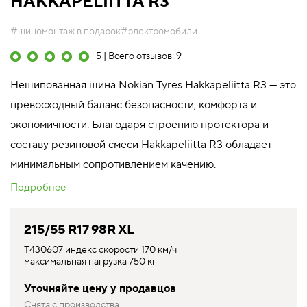
HAKKAPELIITTA R3
#шиномонтаж в подарок
#электромобили
5 | Всего отзывов: 9
Нешипованная шина Nokian Tyres Hakkapeliitta R3 — это
превосходный баланс безопасности, комфорта и
экономичности. Благодаря строению протектора и
составу резиновой смеси Hakkapeliitta R3 обладает
минимальным сопротивлением качению.
Подробнее
215/55 R17 98R XL
T430607 индекс скорости 170 км/ч
максимальная нагрузка 750 кг
Уточняйте цену у продавцов
Снята с производства