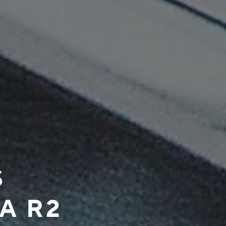
S
A R2