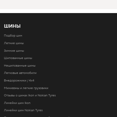
ШИНЫ
Подбор шин
Летние шины
Зимние шины
Шипованные шины
Нешипованные шины
Легковые автомобили
Внедорожники / 4x4
Минивэны и легкие грузовики
Отзывы о шинах Ikon и Nokian Tyres
Линейки шин Ikon
Линейки шин Nokian Tyres